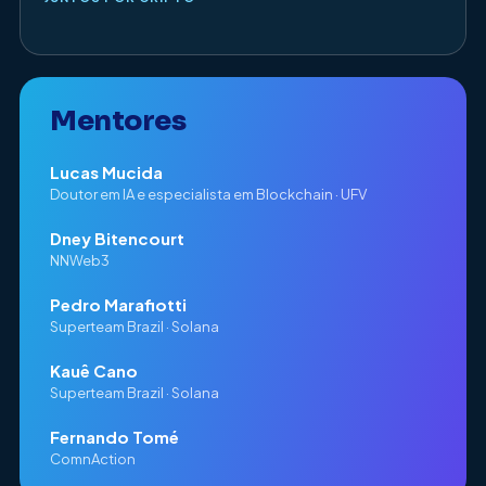
Mentores
Lucas Mucida
Doutor em IA e especialista em Blockchain · UFV
Dney Bitencourt
NNWeb3
Pedro Marafiotti
Superteam Brazil · Solana
Kauê Cano
Superteam Brazil · Solana
Fernando Tomé
ComnAction