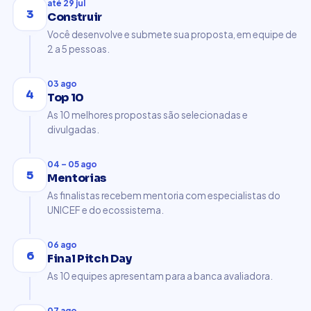
até 29 jul
3
Construir
Você desenvolve e submete sua proposta, em equipe de
2 a 5 pessoas.
03 ago
4
Top 10
As 10 melhores propostas são selecionadas e
divulgadas.
04 – 05 ago
5
Mentorias
As finalistas recebem mentoria com especialistas do
UNICEF e do ecossistema.
06 ago
6
Final Pitch Day
As 10 equipes apresentam para a banca avaliadora.
07 ago