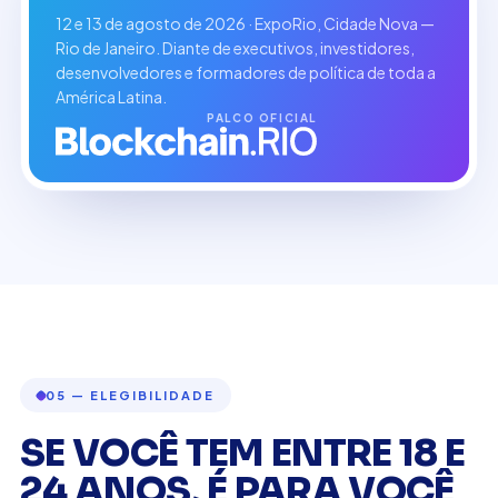
12 e 13 de agosto de 2026 · ExpoRio, Cidade Nova —
Rio de Janeiro. Diante de executivos, investidores,
desenvolvedores e formadores de política de toda a
América Latina.
PALCO OFICIAL
05 — ELEGIBILIDADE
SE VOCÊ TEM ENTRE 18 E
24 ANOS, É PARA VOCÊ